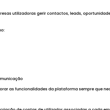
esas utilizadoras gerir contactos, leads, oportunida
mo:
comunicação
horar as funcionalidades da plataforma sempre que nec
riação de contas de utilizador associadas a cada emp