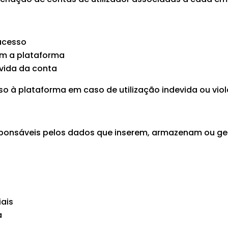
 acesso
am a plataforma
evida da conta
so à plataforma em caso de utilização indevida ou vio
esponsáveis pelos dados que inserem, armazenam ou g
ais
a